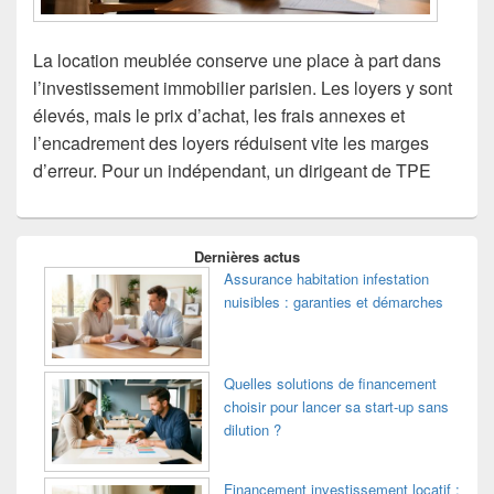
La location meublée conserve une place à part dans
l’investissement immobilier parisien. Les loyers y sont
élevés, mais le prix d’achat, les frais annexes et
l’encadrement des loyers réduisent vite les marges
d’erreur. Pour un indépendant, un dirigeant de TPE
Zone
Dernières actus
principale
Assurance habitation infestation
de
nuisibles : garanties et démarches
widget
pour
la
barre
latérale
Quelles solutions de financement
choisir pour lancer sa start-up sans
dilution ?
Financement investissement locatif :