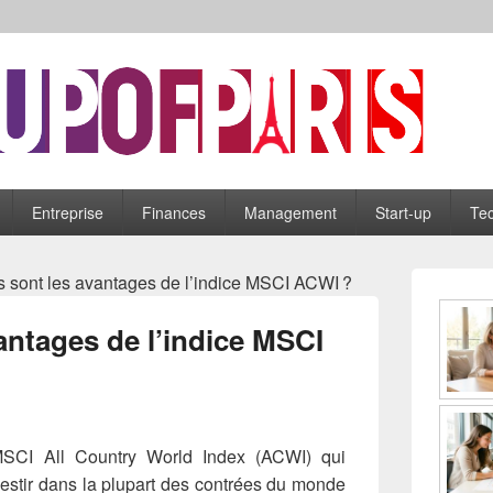
is
Entreprise
Finances
Management
Start-up
Tec
Zone
 sont les avantages de l’indice MSCI ACWI ?
principale
de
antages de l’indice MSCI
widget
pour
la
barre
latérale
 MSCI All Country World Index (ACWI) qui
vestir dans la plupart des contrées du monde