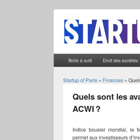
Startup of Par
Menu
Boîte à outil
Droit des sociétés
principal
Startup of Paris
»
Finances
» Quels
Quels sont les av
ACWI ?
Indice bousier mondial, le
permet aux investisseurs d’in